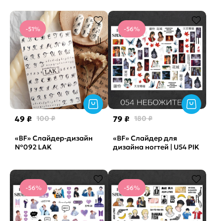
-51%
-56%
49 ₽
100 ₽
79 ₽
180 ₽
«BF» Слайдер-дизайн
«BF» Слайдер для
№092 LAK
дизайна ногтей | U54 PIK
-56%
-56%