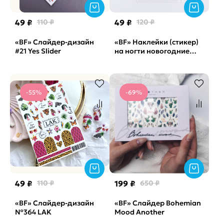
49 ₽
110 ₽
49 ₽
120 ₽
«BF» Слайдер-дизайн
«BF» Наклейки (стикер)
#21 Yes Slider
на ногти новогодние
подарки DD-443
-55%
-69%
49 ₽
110 ₽
199 ₽
650 ₽
«BF» Cлайдер-дизайн
«BF» Слайдер Bohemian
№364 LAK
Mood Another