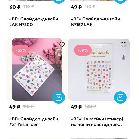
60 ₽
110 ₽
49 ₽
110 ₽
«BF» Слайдер-дизайн
«BF» Слайдер-дизайн
LAK №300
№157 LAK
-55%
-59%
49 ₽
110 ₽
49 ₽
120 ₽
«BF» Слайдер-дизайн
«BF» Наклейки (стикер)
#21 Yes Slider
на ногти новогодние
подарки DD-443