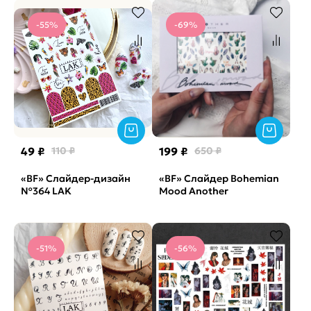
-55%
-69%
49 ₽
110 ₽
199 ₽
650 ₽
«BF» Cлайдер-дизайн
«BF» Слайдер Bohemian
№364 LAK
Mood Another
-51%
-56%