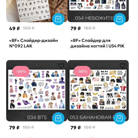
49 ₽
100 ₽
79 ₽
180 ₽
«BF» Слайдер-дизайн
«BF» Слайдер для
№092 LAK
дизайна ногтей | U54 PIK
-56%
-56%
79 ₽
180 ₽
79 ₽
180 ₽