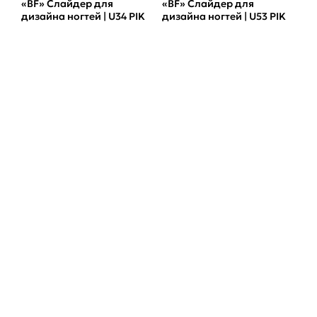
«BF» Слайдер для
«BF» Слайдер для
дизайна ногтей | U34 PIK
дизайна ногтей | U53 PIK