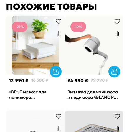
ПОХОЖИЕ ТОВАРЫ
-21%
-19%
12 990 ₽
16 500 ₽
64 990 ₽
79 990 ₽
«BF» Пылесос для
Вытяжка для маникюра
маникюра
и педикюра 4BLANC PRO
встраиваемый
(гарантия 24 мес.)...
профессиональный TD-
MASTER (Левый выход)
Polarus