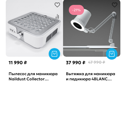
-21%
11 990 ₽
37 990 ₽
47 990 ₽
Пылесос для маникюра
Вытяжка для маникюра
Naildust Collector
и педикюра 4BLANC
(серебро) SOLAlove
Alizé (гарантия 12 мес.)
(гарантия 24 мес.)