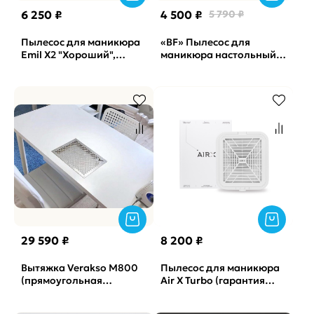
6 250 ₽
4 500 ₽
5 790 ₽
Пылесос для маникюра
«BF» Пылесос для
Emil X2 "Хороший",
маникюра настольный
настольный
ND-PRO 80 Вт металл
(белый) Polarus
29 590 ₽
8 200 ₽
Вытяжка Verakso M800
Пылесос для маникюра
(прямоугольная
Air X Turbo (гарантия
пластина) + отвод
12мес)