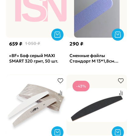
659 ₽
1 050 ₽
290 ₽
«BF» Баф серый MAXI
Сменные файлы
SMART 320 грит, 50 шт.
Стандарт M 13*1,8см
Lilak лиловые No Soft
Vabrazive 240 гритт,
25шт/уп
-43%