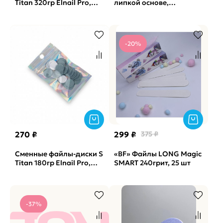
Titan 320гр Elnail Pro,
липкой основе,
50шт/уп.
одинарный-губка
Vabrazive 1мм P180 гритт,
10шт/уп
-20%
270 ₽
299 ₽
375 ₽
Сменные файлы-диски S
«BF» Файлы LONG Magic
Titan 180гр Elnail Pro,
SMART 240грит, 25 шт
50шт/уп.
-37%