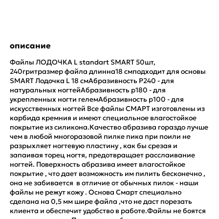
описание
Файлы ЛОДОЧКА L standart SMART 50шт,
240гритразмер файла длинна18 смподходит для основы
SMART Лодочка L 18 смАбразивность Р240 - для
натуральных ногтейАбразивность р180 - для
укрепленных ногти гелемAбразивность р100 - для
искусственных ногтей Все файлы СМАРТ изготовлены из
карбида кремния и имеют специальное влагостойкое
покрытие из силикона.Качество абразива гораздо лучше
чем в любой многоразовой пилке пика при поили не
разрыхляет ногтевую пластину , как бы срезая и
запаивая торец ногтя, предотвращает расслаивание
ногтей. Поверхность абразива имеет влагостойкое
покрытие , что дает возможность им пилить бесконечно ,
она не забивается в отличие от обычных пилок - наши
файлы не режут кожу . Основа Смарт специально
сделана на 0,5 мм шире файла ,что не даст порезать
клиента и обеспечит удобство в работе.Файлы не боятся