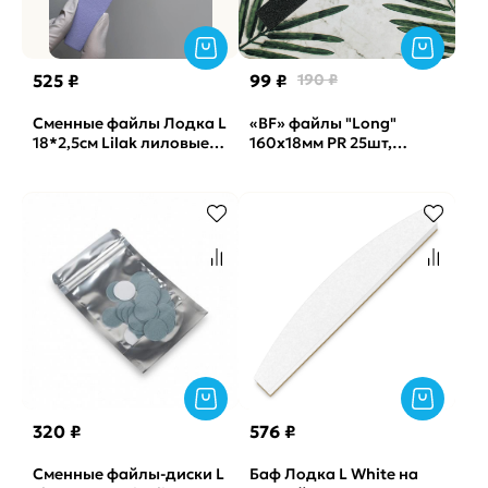
525 ₽
99 ₽
190 ₽
Сменные файлы Лодка L
«BF» файлы "Long"
18*2,5см Lilak лиловые
160x18мм PR 25шт,
Soft Vabrazive 150 гритт,
240грит
25шт/уп
320 ₽
576 ₽
Сменные файлы-диски L
Баф Лодка L White на