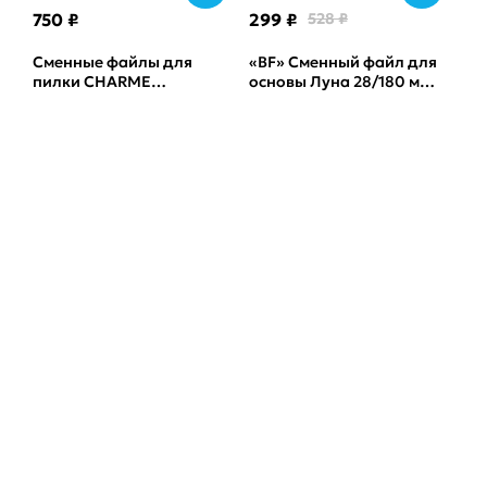
750 ₽
299 ₽
528 ₽
Сменные файлы для
«BF» Сменный файл для
пилки CHARME
основы Луна 28/180 мм
полукруглая лодочка
ATIS, 50 штук, 240 грит,
серая Корея, 240грит
Black
(50шт)