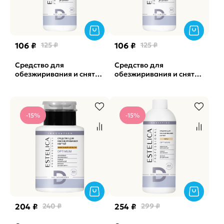
106 ₽
125 ₽
106 ₽
125 ₽
Средство для
Средство для
обезжиривания и снятия
обезжиривания и снятия
л/с Optimum Ангел
л/с Optimum Дыня и
ESTELICA, 150мл
Манго ESTELICA, 150мл
-15%
-15%
204 ₽
240 ₽
254 ₽
299 ₽