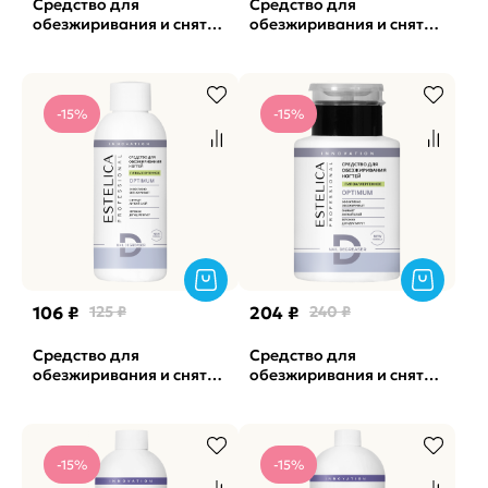
Средство для
Средство для
обезжиривания и снятия
обезжиривания и снятия
л/с Optimum Ванильный
л/с Optimum Ангел
апельсин ESTELICA,
ESTELICA, 500мл
200мл
-15%
-15%
106 ₽
125 ₽
204 ₽
240 ₽
Средство для
Средство для
обезжиривания и снятия
обезжиривания и снятия
л/с Optimum
л/с Optimum
Гипоаллергенный
Гипоаллергенный
ESTELICA, 150мл
ESTELICA, 200мл
-15%
-15%