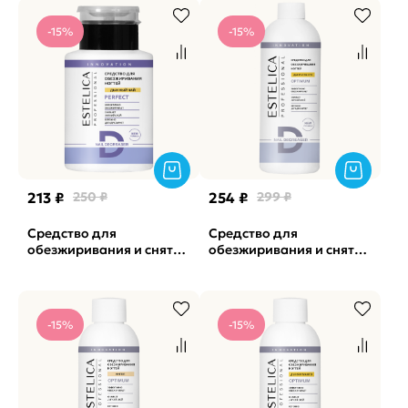
-15%
-15%
213 ₽
250 ₽
254 ₽
299 ₽
Средство для
Средство для
обезжиривания и снятия
обезжиривания и снятия
л/с Perfect Дынный чай
л/с Optimum Дыня и
ESTELICA, 200мл
манго ESTELICA, 500мл
-15%
-15%