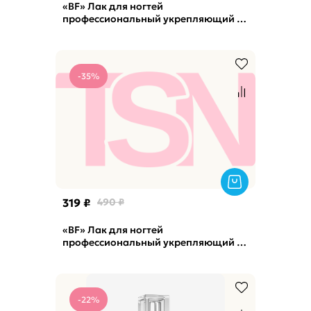
«BF» Лак для ногтей
профессиональный укрепляющий с
биокерамикой #029 Limoncelo
BEAUTY, 12,5мл
-35%
319 ₽
490 ₽
«BF» Лак для ногтей
профессиональный укрепляющий с
биокерамикой #041 Change the rules
BEAUTY,
-22%