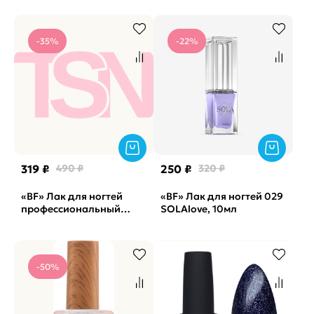
матовое
биокерамикой #029
PROLAC+bioceramics
Limoncelo BEAUTY, 12,5мл
Matte top IQ Beauty,
-35%
-22%
12,5мл
319 ₽
490 ₽
250 ₽
320 ₽
«BF» Лак для ногтей
«BF» Лак для ногтей 029
профессиональный
SOLAlove, 10мл
укрепляющий с
биокерамикой #041
Change the rules BEAUTY,
-50%