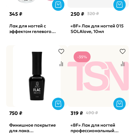
345 ₽
250 ₽
320 ₽
Лак для ногтей с
«BF» Лак для ногтей 015
эффектом гелевого
SOLAlove, 10мл
покрытия №893 Planet
Nails, 12мл
-35%
750 ₽
319 ₽
490 ₽
Финишное покрытие
«BF» Лак для ногтей
для лака
профессиональный
профессиональное
укрепляющий с