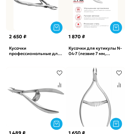
2 650 ₽
1 870 ₽
Кусачки
Кусачки для кутикулы N-
профессиональные для
04-7 (лезвие 7 мм,
кожи EXPERT 10 Staleks
двойная пружина,
(9мм)
матовые) Nippon Nippers
1 489 ₽
1 650 ₽