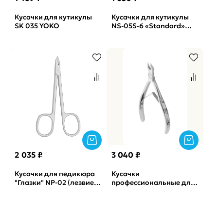
Кусачки для кутикулы
Кусачки для кутикулы
SK 035 YOKO
NS-05S-6 «Standard»
(лезвие 6мм, спиральная
пружина, ручная
заточка) Nip
2 035 ₽
3 040 ₽
Кусачки для педикюра
Кусачки
"Глазки" NP-02 (лезвие с
профессиональные для
пяткой 9 мм, матовые)
кожи манголия
Nippon Nippers
EXCLUSIVE 20 Staleks (8
мм)