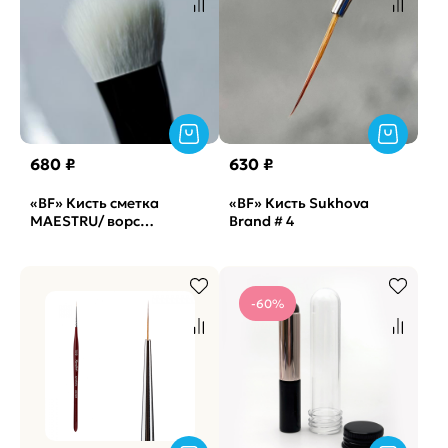
680 ₽
630 ₽
«BF» Кисть сметка
«BF» Кисть Sukhova
MAESTRU/ ворс
Brand # 4
натуральный волос
козы
-60%