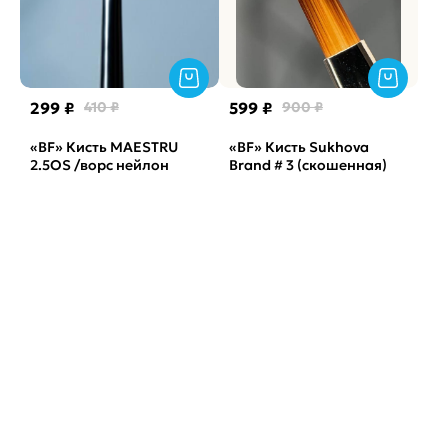
299 ₽
410 ₽
599 ₽
900 ₽
«BF» Кисть MAESTRU
«BF» Кисть Sukhova
2.5OS /ворс нейлон
Brand # 3 (скошенная)