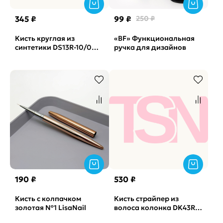
345 ₽
99 ₽
250 ₽
Кисть круглая из
«BF» Функциональная
синтетики DS13R-10/0
ручка для дизайнов
Roubloff
190 ₽
530 ₽
Кисть с колпачком
Кисть страйпер из
золотая №1 LisaNail
волоса колонка DK43R-0
Roubloff