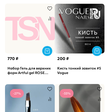
770 ₽
200 ₽
Набор Гель для верхних
Кисть тонкий завиток #5
форм Artful gel ROSE
Vogue
SOLAlove, 15гр +
Двусторонняя кисть
Artful brush SOLAlov
-27%
-33%