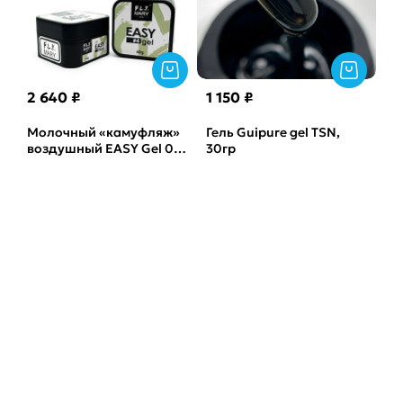
2 640 ₽
1 150 ₽
Молочный «камуфляж»
Гель Guipure gel TSN,
воздушный EASY Gel 04
30гр
FLYMARY, 60гр