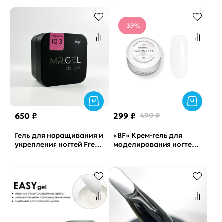
30мл
-39%
650 ₽
299 ₽
490 ₽
Гель для наращивания и
«BF» Крем-гель для
укрепления ногтей Fresh
моделирования ногтей
mood №3 IQ gel Mr.Gel,
SPRING GEL №02 Nail
15мл
Best, 15 г