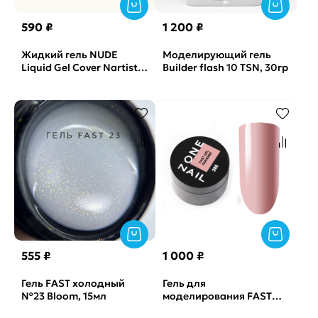
590 ₽
1 200 ₽
Жидкий гель NUDE
Моделирующий гель
Liquid Gel Cover Nartist,
Builder flash 10 TSN, 30гр
15гр
555 ₽
1 000 ₽
Гель FAST холодный
Гель для
№23 Bloom, 15мл
моделирования FAST
GEL Paradise OneNail,