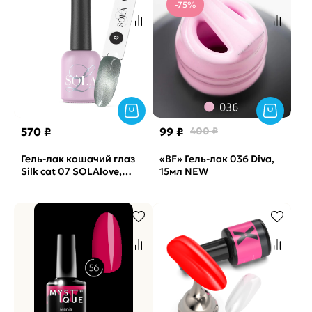
-75%
570 ₽
99 ₽
400 ₽
Гель-лак кошачий глаз
«BF» Гель-лак 036 Diva,
Silk cat 07 SOLAlove,
15мл NEW
10мл