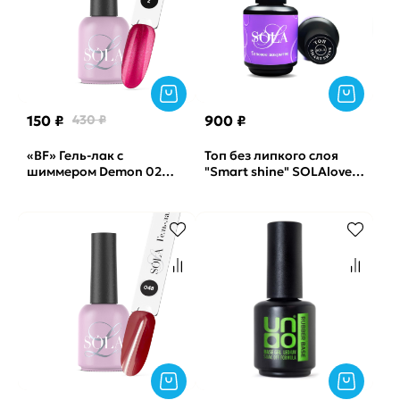
150 ₽
430 ₽
900 ₽
«BF» Гель-лак с
Топ без липкого слоя
шиммером Demon 02
"Smart shine" SOLAlove,
SOLAlove, 10мл
15мл