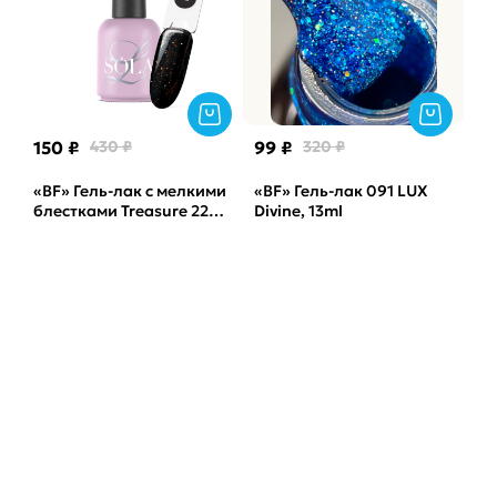
150 ₽
430 ₽
99 ₽
320 ₽
«BF» Гель-лак с мелкими
«BF» Гель-лак 091 LUX
блестками Treasure 22
Divine, 13ml
SOLAlove, 10мл