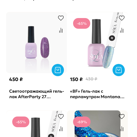
dreams Nail Republic,
10мл
-65%
450 ₽
150 ₽
430 ₽
Светоотражающий гель-
«BF» Гель-лак с
лак AfterParty 27
перламутром Montana
SOLAlove, 10мл
06 SOLAlove, 10мл
-65%
-69%