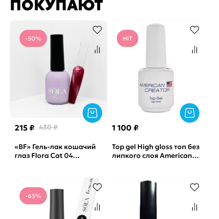
ПОКУПАЮТ
-50%
HIT
215 ₽
430 ₽
1 100 ₽
«BF» Гель-лак кошачий
Top gel High gloss топ без
глаз Flora Cat 04
липкого слоя American
SOLAlove, 10мл*
Creator, 15мл
-65%