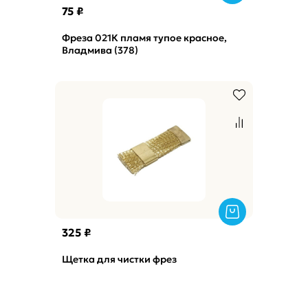
75 ₽
Фреза 021К пламя тупое красное,
Владмива (378)
325 ₽
Щетка для чистки фрез