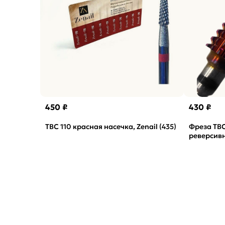
450 ₽
430 ₽
ТВС 110 красная насечка, Zenail (435)
Фреза ТВС
реверсивн