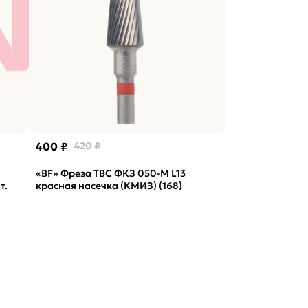
400 ₽
420 ₽
«BF» Фреза ТВС ФКЗ 050-М L13
т.
красная насечка (КМИЗ) (168)