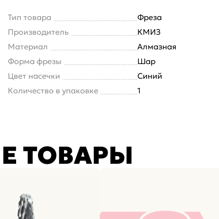
Тип товара
Фреза
Производитель
КМИЗ
Материал
Алмазная
Форма фрезы
Шар
Цвет насечки
Синий
Количество в упаковке
1
Е ТОВАРЫ