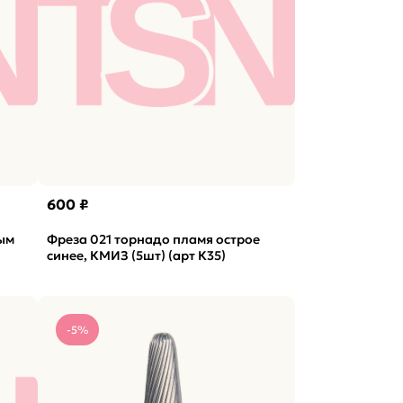
600 ₽
ным
Фреза 021 торнадо пламя острое
синее, КМИЗ (5шт) (арт К35)
-5%