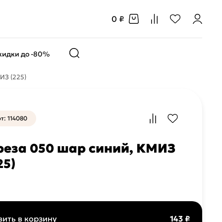
0 ₽
кидки до -80%
ИЗ (225)
т: 114080
еза 050 шар синий, КМИЗ
25)
ить в корзину
143 ₽