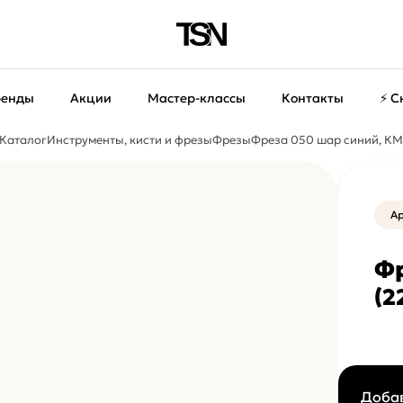
ренды
Акции
Мастер-классы
Контакты
⚡ С
Каталог
Инструменты, кисти и фрезы
Фрезы
Фреза 050 шар синий, КМ
Ар
Фр
(2
Добав