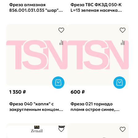
Фреза алмазная
Фреза ТВС ФКЗД 050-К
856.001.031.035 "шар"
L=13 зеленая насечка
красная TSN (124)
(КМИЗ) (171)
1 350 ₽
600 ₽
Фреза 040 "капля" с
Фреза 021 торнадо
закругленным концом
пламя острое синее,
красная КМИЗ, 10 шт.
КМИЗ (5шт) (арт К35)