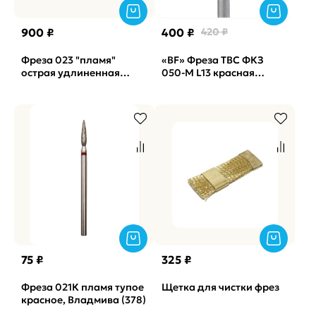
900 ₽
400 ₽
420 ₽
Фреза 023 "пламя"
«BF» Фреза ТВС ФКЗ
острая удлиненная
050-М L13 красная
красная КМИЗ, 10 шт.
насечка (КМИЗ) (168)
75 ₽
325 ₽
Фреза 021К пламя тупое
Щетка для чистки фрез
красное, Владмива (378)