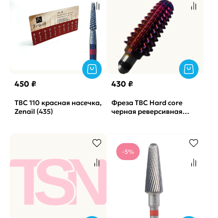
450 ₽
430 ₽
ТВС 110 красная насечка,
Фреза ТВС Hard core
Zenail (435)
черная реверсивная
(455)
-5%