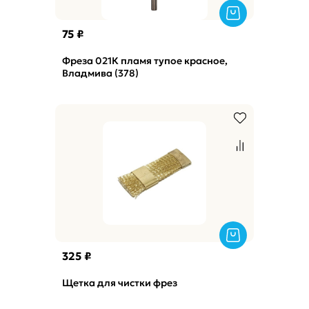
75 ₽
Фреза 021К пламя тупое красное,
Владмива (378)
325 ₽
Щетка для чистки фрез