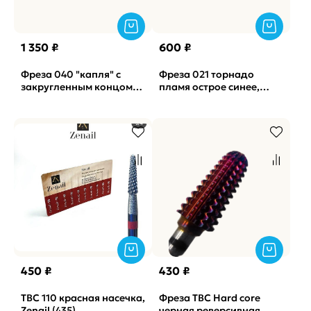
1 350 ₽
600 ₽
Фреза 040 "капля" с
Фреза 021 торнадо
закругленным концом
пламя острое синее,
красная КМИЗ, 10 шт.
КМИЗ (5шт) (арт К35)
450 ₽
430 ₽
ТВС 110 красная насечка,
Фреза ТВС Hard core
Zenail (435)
черная реверсивная