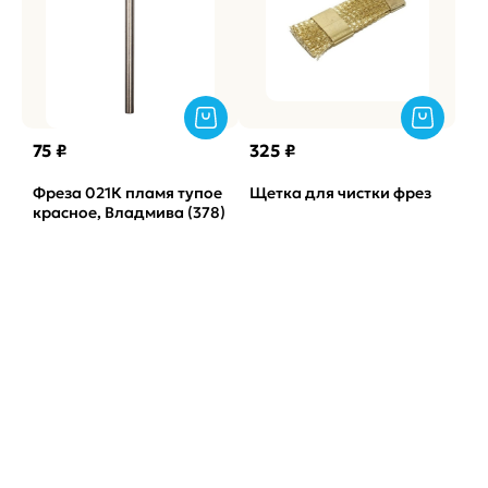
75 ₽
325 ₽
Фреза 021К пламя тупое
Щетка для чистки фрез
красное, Владмива (378)