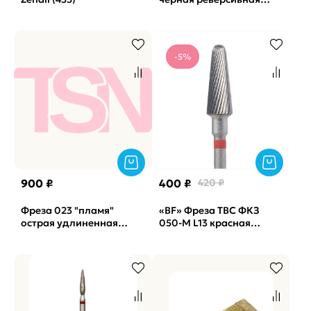
(455)
-5%
900 ₽
400 ₽
420 ₽
Фреза 023 "пламя"
«BF» Фреза ТВС ФКЗ
острая удлиненная
050-М L13 красная
красная КМИЗ, 10 шт.
насечка (КМИЗ) (168)