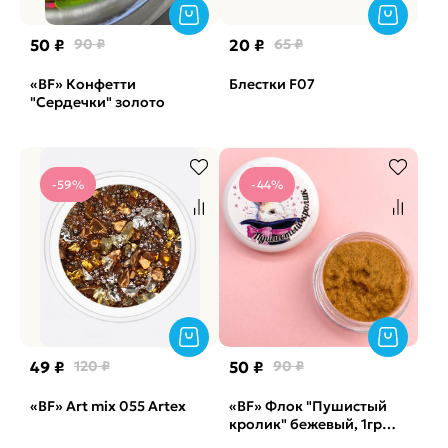
50 ₽
90 ₽
20 ₽
65 ₽
«BF» Конфетти
Блестки F07
"Сердечки" золото
-59%
-44%
49 ₽
120 ₽
50 ₽
90 ₽
«BF» Art mix 055 Artex
«BF» Флок "Пушистый
кролик" бежевый, 1гр
(арт. 1784)