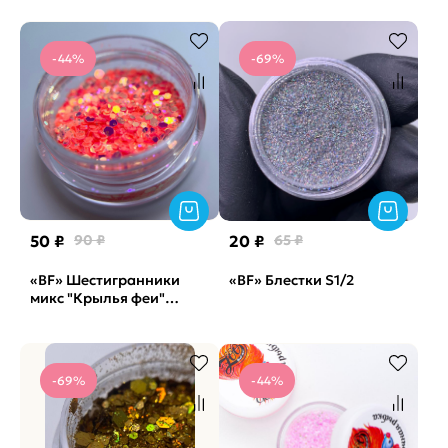
-44%
-69%
50 ₽
90 ₽
20 ₽
65 ₽
«BF» Шестигранники
«BF» Блестки S1/2
микс "Крылья феи"
флуоресцентные, 2г
(арт. 1744)
-69%
-44%