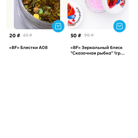
20 ₽
65 ₽
50 ₽
90 ₽
«BF» Блестки А08
«BF» Зеркальный блеск
"Сказочная рыбка" 1гр
(арт. 1644)