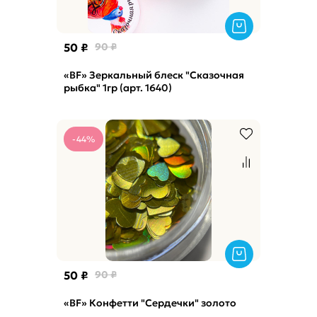
50 ₽
90 ₽
«BF» Зеркальный блеск "Сказочная
рыбка" 1гр (арт. 1640)
-44%
50 ₽
90 ₽
«BF» Конфетти "Сердечки" золото