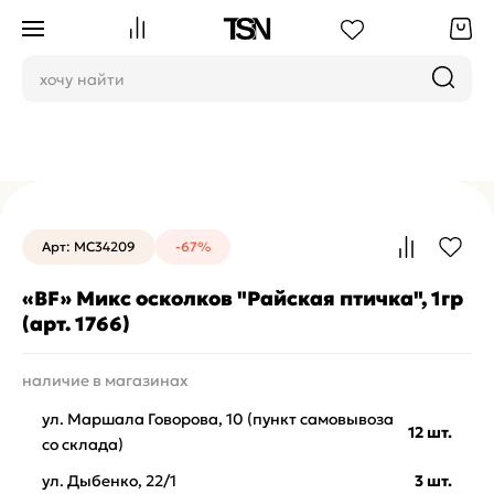
Блестки и сыпучий декор
Арт: MC34209
-67%
«BF» Микс осколков "Райская птичка", 1гр
(арт. 1766)
наличие в магазинах
ул. Маршала Говорова, 10 (пункт самовывоза
12 шт.
со склада)
ул. Дыбенко, 22/1
3 шт.