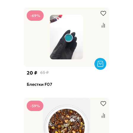
-69%
20 ₽
65 ₽
Блестки F07
-59%