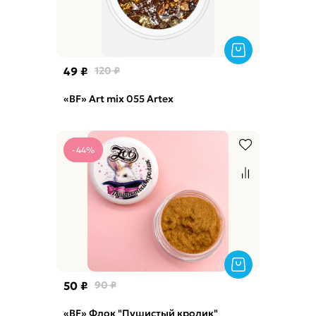
49 ₽
120 ₽
«BF» Art mix 055 Artex
-44%
50 ₽
90 ₽
«BF» Флок "Пушистый кролик"