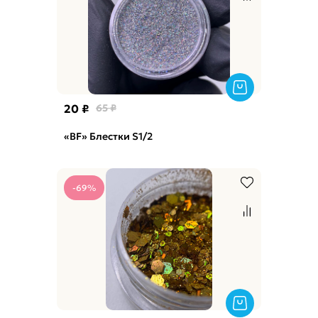
20 ₽
65 ₽
«BF» Блестки S1/2
-69%