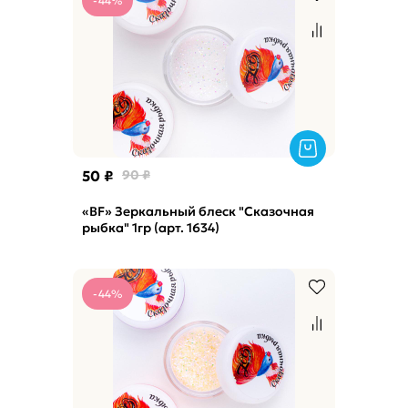
-44%
50 ₽
90 ₽
«BF» Зеркальный блеск "Сказочная
рыбка" 1гр (арт. 1634)
-44%