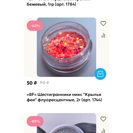
бежевый, 1гр (арт. 1784)
-44%
50 ₽
90 ₽
«BF» Шестигранники микс "Крылья
феи" флуоресцентные, 2г (арт. 1744)
-69%