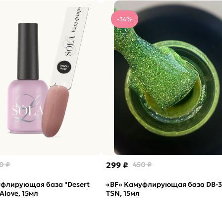
-34%
0 ₽
299 ₽
450 ₽
уфлирующая база "Desert
«BF» Камуфлирующая база DB-
Alove, 15мл
TSN, 15мл