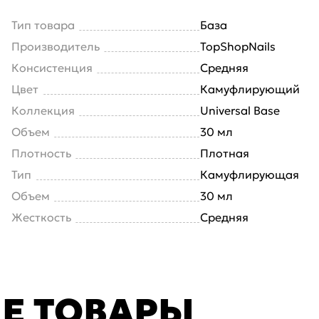
Тип товара
База
Производитель
TopShopNails
Консистенция
Средняя
Цвет
Камуфлирующий
Коллекция
Universal Base
Объем
30 мл
Плотность
Плотная
Тип
Камуфлирующая
Объем
30 мл
Жесткость
Средняя
Е ТОВАРЫ