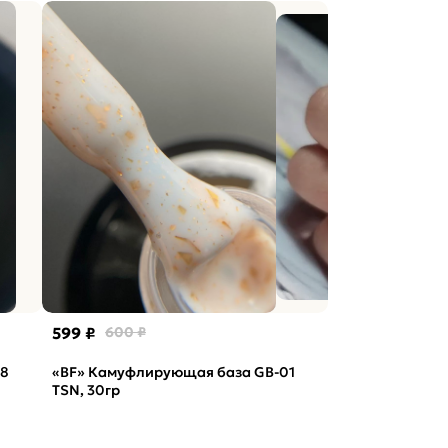
599 ₽
600 ₽
38
«BF» Камуфлирующая база GB-01
TSN, 30гр