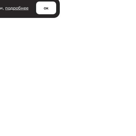
ии,
подробнее
ок
Клиентам
азине
Доставка и самовывоз
ти
Оплата и возврат товара
Оптовым покупателям
кты
Социальный контракт