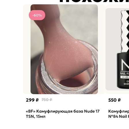
-60%
299 ₽
750 ₽
550 ₽
«BF» Камуфлирующая база Nude 17
Камуфлир
TSN, 15мл
№84 Nail 