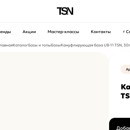
ренды
Акции
Мастер-классы
Контакты
⚡ С
лавная
Каталог
Базы и топы
Базы
Камуфлирующая база UB-11 TSN, 30
Ар
Ка
TS
Добав