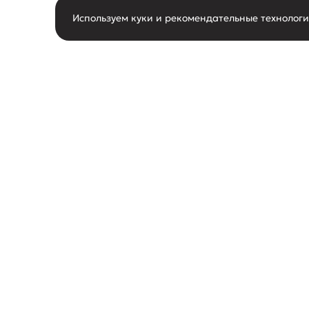
Используем куки и рекомендательные технолог
горячая линия
О нас
8-800-550-62-80
О маг
следить за новостями
Новос
Акции
поддержка покупателей
Конта