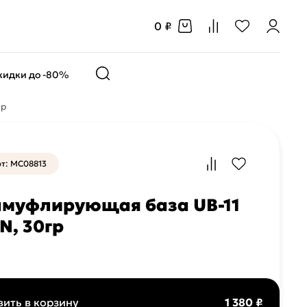
0 ₽
кидки до -80%
гр
т: MC08813
муфлирующая база UB-11
N, 30гр
ить в корзину
1 380 ₽