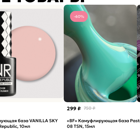
-60%
299 ₽
750 ₽
ующая база VANILLA SKY
«BF» Камуфлирующая база Past
Republic, 10мл
08 TSN, 15мл