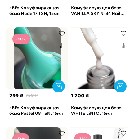
«BF» Камуфлирующая
Камуфлирующая база
база Nude 17 TSN, 15мл
VANILLA SKY №84 Nail
Republic, 10мл
-60%
299 ₽
750 ₽
1 200 ₽
«BF» Камуфлирующая
Камуфлирующая база
база Pastel 08 TSN, 15мл
WHITE LiNTO, 15мл
-34%
-38%