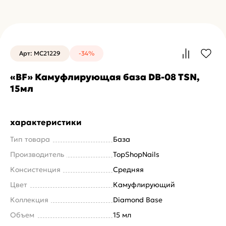
Арт: MC21229
-34%
«BF» Камуфлирующая база DB-08 TSN,
15мл
характеристики
Тип товара
База
Производитель
TopShopNails
Консистенция
Средняя
Цвет
Камуфлирующий
Коллекция
Diamond Base
Объем
15 мл