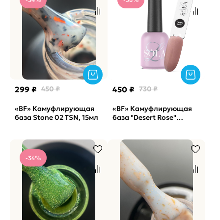
299 ₽
450 ₽
450 ₽
730 ₽
«BF» Камуфлирующая
«BF» Камуфлирующая
база Stone 02 TSN, 15мл
база "Desert Rose"
SOLAlove, 15мл
-34%