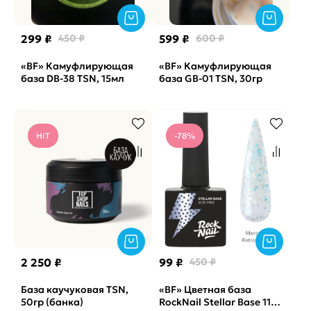
299 ₽
450 ₽
599 ₽
600 ₽
«BF» Камуфлирующая
«BF» Камуфлирующая
база DB-38 TSN, 15мл
база GB-01 TSN, 30гр
HIT
-78%
2 250 ₽
99 ₽
450 ₽
База каучуковая TSN,
«BF» Цветная база
50гр (банка)
RockNail Stellar Base 11