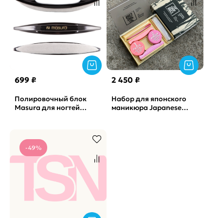
699 ₽
2 450 ₽
Полировочный блок
Набор для японского
Masura для ногтей
маникюра Japanese
Kichin
Manicure Set TSN
-49%