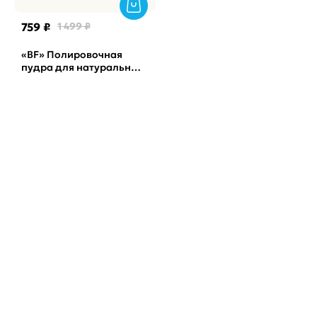
759 ₽
1 499 ₽
«BF» Полировочная
пудра для натуральных
ногтей Amondo Hon/
Амондо Хон, с маслом
сладкого минда