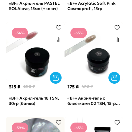
«BF» Акрил-гель PASTEL
«BF» Acrylatic Soft Pink
SOLAlove, 15мл (+ключ)
Cosmoprofi, 15гр
-54%
-63%
315 ₽
690 ₽
175 ₽
470 ₽
«BF» Акрил-гель 18 TSN,
«BF» Акрил-гель с
30гр (банка)
блестками 02 TSN, 15гр
(банка)
-39%
-63%