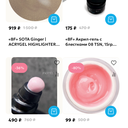
919 ₽
1 500 ₽
175 ₽
470 ₽
«BF» SOTA Ginger |
«BF» Акрил-гель с
ACRYGEL HIGHLIGHTER
блестками 08 TSN, 15гр
(30 g)
(банка)
-36%
-80%
490 ₽
760 ₽
99 ₽
500 ₽