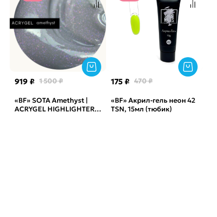
919 ₽
1 500 ₽
175 ₽
470 ₽
«BF» SOTA Amethyst |
«BF» Акрил-гель неон 42
ACRYGEL HIGHLIGHTER
TSN, 15мл (тюбик)
(30 g)