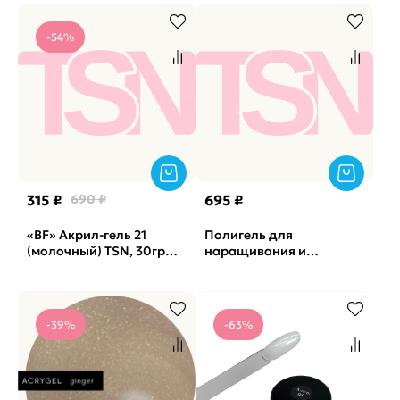
-54%
315 ₽
690 ₽
695 ₽
«BF» Акрил-гель 21
Полигель для
(молочный) TSN, 30гр
наращивания и
(банка)
моделирования ногтей
Clear NAVI, 30мл
-39%
-63%