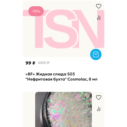
-75%
99 ₽
400 ₽
«BF» Жидкая слюда S03
"Нефритовая бухта" Cosmolac, 8 мл