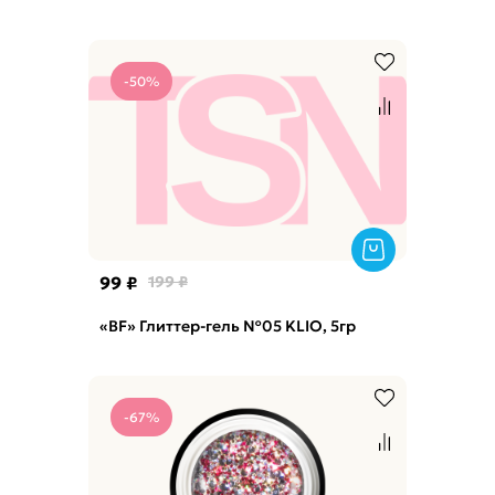
-50%
99 ₽
199 ₽
«BF» Глиттер-гель №05 KLIO, 5гр
-67%