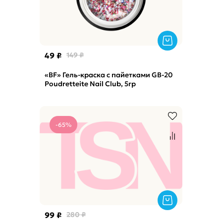
49 ₽
149 ₽
«BF» Гель-краска с пайетками GB-20
Poudretteite Nail Club, 5гр
-65%
99 ₽
280 ₽