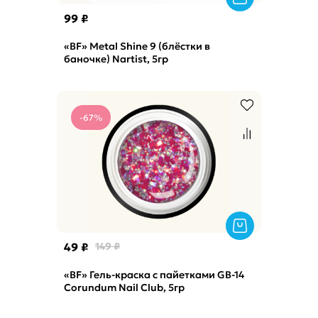
99 ₽
«BF» Metal Shine 9 (блёстки в
баночке) Nartist, 5гр
-67%
49 ₽
149 ₽
«BF» Гель-краска с пайетками GB-14
Corundum Nail Club, 5гр